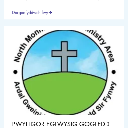
Darganfyddwch fwy
PWYLLGOR EGLWYSIG GOGLEDD