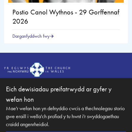
Postio Canol Wythnos - 29 Gorffennaf
2026
Darganfyddwch fwy
Eich dewisiadau preifatrwydd ar gyfer y
wefan hon
Mae'r wefan hon yn defnyddio cwcis a thechnolegau storio
Hawlfraint © 2007-2026 Esgobaeth Mynwy. Cedwir pob
hawl.
gwe eraill i wella'ch profiad y tu hwnt i'r swyddogaethau
Mae Bwrdd Cyllid Esgobaeth Mynwy yn gwmni sydd wedi'i
craidd angenrheidiol.
gofrestru yng Nghymru a Lloegr.