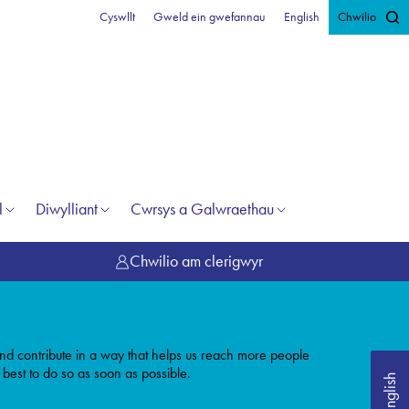
Cyswllt
Gweld ein gwefannau
English
Chwilio
l
Diwylliant
Cwrsys a Galwraethau
Chwilio am clerigwyr
r and contribute in a way that helps us reach more people
 best to do so as soon as possible.
English