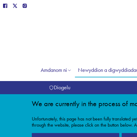
Amdanom ni
Newyddion a digwyddiada
Diogelu
We are currently in the process of ma
Unfortunately, this page has not been fully translated ye
through the website, please click on the button below. Al