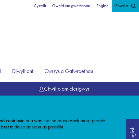
Cyswllt
Gweld ein gwefannau
English
Chwilio
l
Diwylliant
Cwrsys a Galwraethau
Chwilio am clerigwyr
r and contribute in a way that helps us reach more people
 best to do so as soon as possible.
English