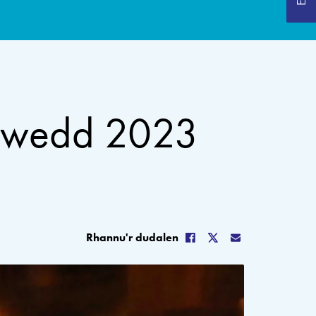
chwedd 2023
Rhannu'r dudalen