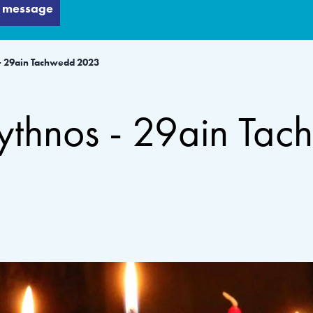
 message
 - 29ain Tachwedd 2023
wythnos - 29ain Ta