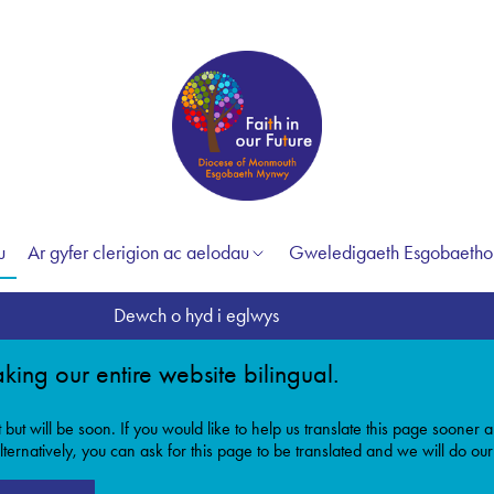
u
Ar gyfer clerigion ac aelodau
Gweledigaeth Esgobaetho
Dewch o hyd i eglwys
king our entire website bilingual.
t but will be soon. If you would like to help us translate this page soone
ternatively, you can ask for this page to be translated and we will do our