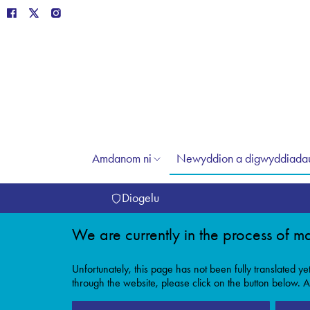
Amdanom ni
Newyddion a digwyddiada
Diogelu
We are currently in the process of ma
Unfortunately, this page has not been fully translated ye
through the website, please click on the button below. Al