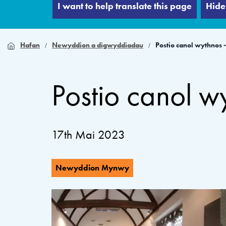
I want to help translate this page
Hide
Hafan
Newyddion a digwyddiadau
Postio canol wythnos -
Postio canol w
17th Mai 2023
Newyddion Mynwy