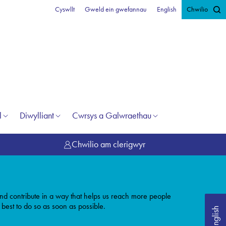
Cyswllt
Gweld ein gwefannau
English
Chwilio
l
Diwylliant
Cwrsys a Galwraethau
Chwilio am clerigwyr
r and contribute in a way that helps us reach more people
 best to do so as soon as possible.
English