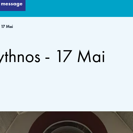
 message
 17 Mai
ythnos - 17 Mai