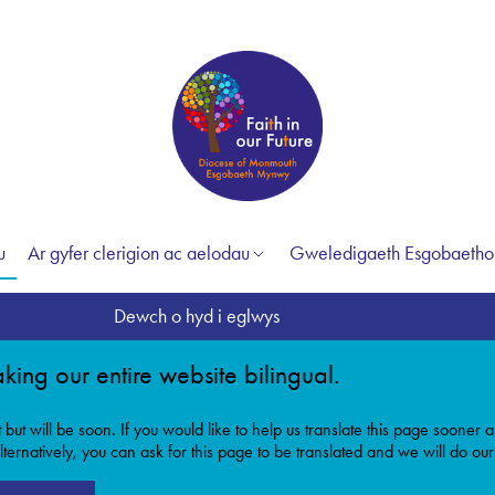
u
Ar gyfer clerigion ac aelodau
Gweledigaeth Esgobaetho
Dewch o hyd i eglwys
king our entire website bilingual.
t but will be soon. If you would like to help us translate this page soone
ternatively, you can ask for this page to be translated and we will do our